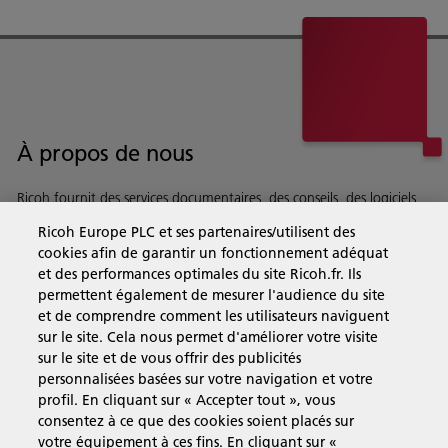
À propos de nous
Ricoh fournit des services documentaires, des conseils, des logiciels
et du matériel aux entreprises du monde entier.
Ricoh Europe PLC et ses partenaires/utilisent des
En savoir plus à propos de notre histoire et de ce que nous
cookies afin de garantir un fonctionnement adéquat
faisons
et des performances optimales du site Ricoh.fr. Ils
permettent également de mesurer l'audience du site
et de comprendre comment les utilisateurs naviguent
sur le site. Cela nous permet d'améliorer votre visite
Solutions pour les entreprises
sur le site et de vous offrir des publicités
personnalisées basées sur votre navigation et votre
profil. En cliquant sur « Accepter tout », vous
Produits et Services
consentez à ce que des cookies soient placés sur
votre équipement à ces fins. En cliquant sur «