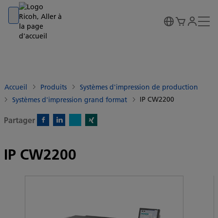
Go to banner
Go to content
Go to footer
Accueil
Produits
Systèmes d'impression de production
IP CW2200
Systèmes d'impression grand format
Partager
X)
Facebook)
Linkedin)
Xing)
IP CW2200