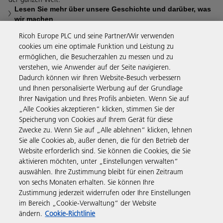
Lesen Sie mehr über unsere Geschichte und darüber, was
wir machen
Ricoh Europe PLC und seine Partner/Wir verwenden
cookies um eine optimale Funktion und Leistung zu
ermöglichen, die Besucherzahlen zu messen und zu
verstehen, wie Anwender auf der Seite navigieren.
Business Solutions
Dadurch können wir Ihren Website-Besuch verbessern
und Ihnen personalisierte Werbung auf der Grundlage
Ihrer Navigation und Ihres Profils anbieten. Wenn Sie auf
Produkte & Services
„Alle Cookies akzeptieren“ klicken, stimmen Sie der
Speicherung von Cookies auf Ihrem Gerät für diese
Zwecke zu. Wenn Sie auf „Alle ablehnen“ klicken, lehnen
Support & Kontakt
Sie alle Cookies ab, außer denen, die für den Betrieb der
Website erforderlich sind. Sie können die Cookies, die Sie
aktivieren möchten, unter „Einstellungen verwalten“
Weiterführende Informationen
auswählen. Ihre Zustimmung bleibt für einen Zeitraum
von sechs Monaten erhalten. Sie können Ihre
Zustimmung jederzeit widerrufen oder Ihre Einstellungen
Folgen Sie uns
im Bereich „Cookie-Verwaltung“ der Website
ändern.
Cookie-Richtlinie