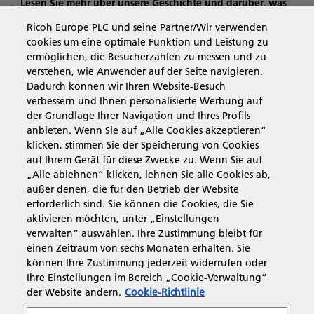
Lesen Sie mehr über unsere Geschichte und darüber, was
wir machen
Ricoh Europe PLC und seine Partner/Wir verwenden
cookies um eine optimale Funktion und Leistung zu
ermöglichen, die Besucherzahlen zu messen und zu
verstehen, wie Anwender auf der Seite navigieren.
Business Solutions
Dadurch können wir Ihren Website-Besuch
verbessern und Ihnen personalisierte Werbung auf
der Grundlage Ihrer Navigation und Ihres Profils
Produkte & Services
anbieten. Wenn Sie auf „Alle Cookies akzeptieren“
klicken, stimmen Sie der Speicherung von Cookies
auf Ihrem Gerät für diese Zwecke zu. Wenn Sie auf
Support & Kontakt
„Alle ablehnen“ klicken, lehnen Sie alle Cookies ab,
außer denen, die für den Betrieb der Website
erforderlich sind. Sie können die Cookies, die Sie
Weiterführende Informationen
aktivieren möchten, unter „Einstellungen
verwalten“ auswählen. Ihre Zustimmung bleibt für
einen Zeitraum von sechs Monaten erhalten. Sie
können Ihre Zustimmung jederzeit widerrufen oder
Folgen Sie uns
Ihre Einstellungen im Bereich „Cookie-Verwaltung“
der Website ändern.
Cookie-Richtlinie