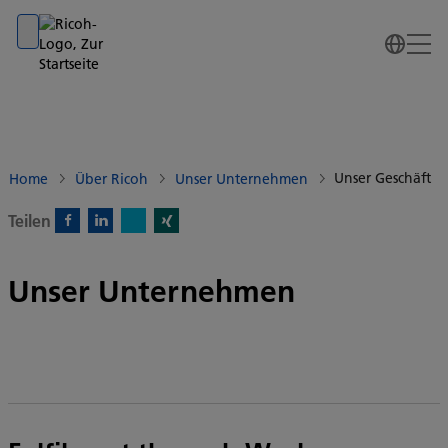
Go to banner
Go to content
Go to footer
Unser Geschäft
Home
Über Ricoh
Unser Unternehmen
Teilen
X)
Facebook)
Linkedin)
Xing)
Unser Unternehmen