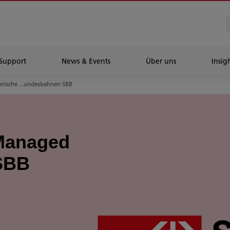
Support
News & Events
Über uns
Insig
erische ...undesbahnen SBB
 Managed
 SBB