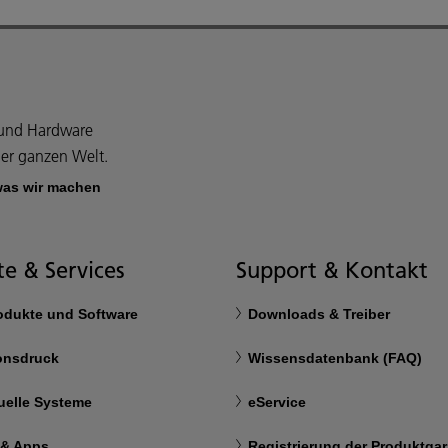
e und Hardware
er ganzen Welt.
was wir machen
e & Services
Support & Kontakt
rodukte und Software
Downloads & Treiber
onsdruck
Wissensdatenbank (FAQ)
uelle Systeme
eService
 & Apps
Registrierung der Produktgar