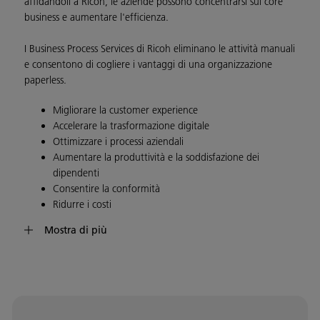
affidandoli a Ricoh, le aziende possono concentrarsi sul core
business e aumentare l'efficienza.
I Business Process Services di Ricoh eliminano le attività manuali
e consentono di cogliere i vantaggi di una organizzazione
paperless.
Migliorare la customer experience
Accelerare la trasformazione digitale
Ottimizzare i processi aziendali
Aumentare la produttività e la soddisfazione dei
dipendenti
Consentire la conformità
Ridurre i costi
Mostra di più
Vantiamo oltre 85 anni di esperienza nella gestione dei
documenti e dei flussi di lavoro più critici dei nostri clienti.
Basandoci sulle nostre tecnologie per il machine learning,
utilizziamo dati e informazioni per migliorare l'efficienza dei
processi, favorire l'automazione e garantire un ritorno più
rapido sugli investimenti.