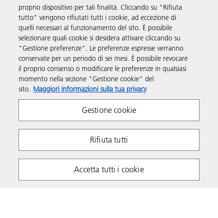
proprio dispositivo per tali finalità. Cliccando su "Rifiuta
tutto" vengono rifiutati tutti i cookie, ad eccezione di
Prodotti e servizi
quelli necessari al funzionamento del sito. È possibile
selezionare quali cookie si desidera attivare cliccando su
"Gestione preferenze". Le preferenze espresse verranno
Supporto
conservate per un periodo di sei mesi. È possibile revocare
il proprio consenso o modificare le preferenze in qualsiasi
momento nella sezione "Gestione cookie" del
Informazioni aggiuntive
sito.
Maggiori informazioni sulla tua privacy
Gestione cookie
Seguici sui social
Rifiuta tutti
Accetta tutti i cookie
Policy sulla Privacy
Policy sui cookie
Termini e condizioni
Impressum