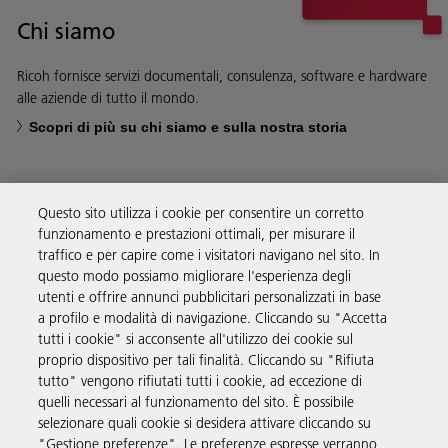
Chi siamo
Ricoh fornisce servizi documentali, consulenza, software e hardware
alle aziende di tutto il mondo.
Scopri di più su chi siamo e sulla nostra storia
Questo sito utilizza i cookie per consentire un corretto
funzionamento e prestazioni ottimali, per misurare il
Soluzioni
traffico e per capire come i visitatori navigano nel sito. In
questo modo possiamo migliorare l'esperienza degli
utenti e offrire annunci pubblicitari personalizzati in base
Prodotti e servizi
a profilo e modalità di navigazione. Cliccando su "Accetta
tutti i cookie" si acconsente all'utilizzo dei cookie sul
proprio dispositivo per tali finalità. Cliccando su "Rifiuta
Supporto
tutto" vengono rifiutati tutti i cookie, ad eccezione di
quelli necessari al funzionamento del sito. È possibile
selezionare quali cookie si desidera attivare cliccando su
Informazioni aggiuntive
"Gestione preferenze". Le preferenze espresse verranno