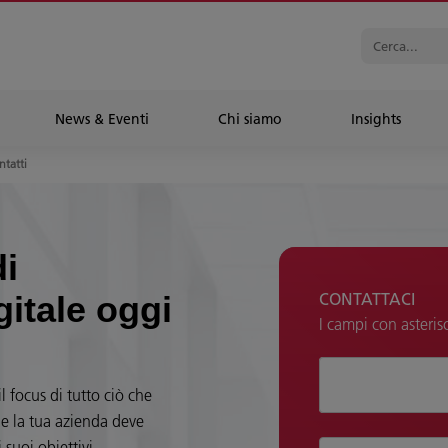
News & Eventi
Chi siamo
Insights
ntatti
di
CONTATTACI
gitale oggi
I campi con asteris
Saluto
il focus di tutto ciò che
e la tua azienda deve
suoi obiettivi.