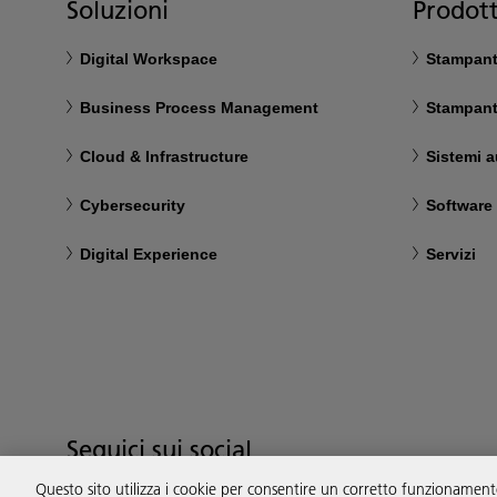
Soluzioni
Prodott
Digital Workspace
Stampanti
Business Process Management
Stampant
Cloud & Infrastructure
Sistemi a
Cybersecurity
Software
Digital Experience
Servizi
Seguici sui social
Questo sito utilizza i cookie per consentire un corretto funzionamento 