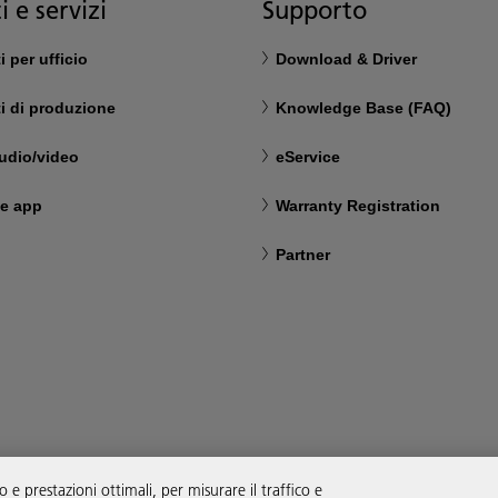
i e servizi
Supporto
 per ufficio
Download & Driver
i di produzione
Knowledge Base (FAQ)
udio/video
eService
 e app
Warranty Registration
Partner
e prestazioni ottimali, per misurare il traffico e