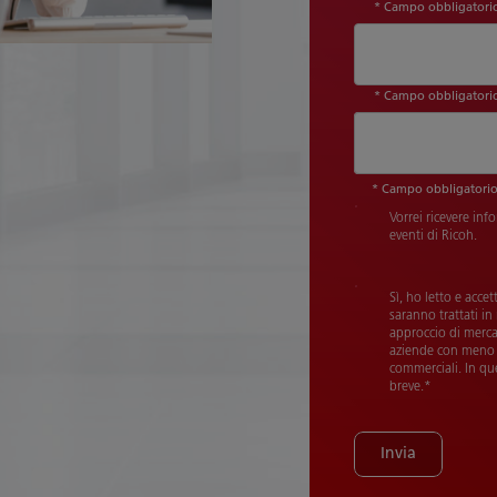
* Campo obbligatori
* Campo obbligatori
Dimensioni dell'
* Campo obbligatori
Vorrei ricevere info
eventi di Ricoh.
Sì, ho letto e acce
saranno trattati i
approccio di mercat
aziende con meno d
commerciali. In qu
breve.
*
Invia