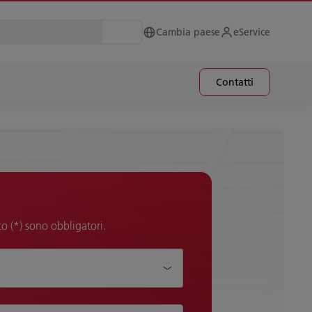
Cambia paese
eService
Contatti
co (*) sono obbligatori.