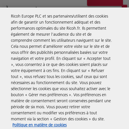
À propos de nous
Ricoh Europe PLC et ses partenaires/utilisent des cookies
Ricoh fournit des services documentaires, des conseils, des logiciels
afin de garantir un fonctionnement adéquat et des
performances optimales du site Ricoh.fr. Ils permettent
et du matériel aux entreprises du monde entier.
En savoir plus à propos de notre histoire et de ce que
également de mesurer l'audience du site et de
nous faisons
comprendre comment les utilisateurs naviguent sur le site.
Cela nous permet d'améliorer votre visite sur le site et de
vous offrir des publicités personnalisées basées sur votre
navigation et votre profil. En cliquant sur « Accepter tout
», vous consentez à ce que des cookies soient placés sur
Solutions pour les entreprises
votre équipement à ces fins. En cliquant sur « Refuser
tout », vous refusez tous les cookies, sauf ceux qui sont
nécessaires au fonctionnement du site. Vous pouvez
Produits et Services
sélectionner les cookies que vous souhaitez activer avec le
bouton « Gérer mes préférences ». Vos préférences en
matière de consentement seront conservées pendant une
Assistance & Contact
période de six mois. Vous pouvez retirer votre
consentement ou modifier vos préférences à tout
moment via la section « Gestion des cookies » du site.
Ressources
Politique en matière de cookies