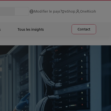
Modifier le pays
eShop
OneRicoh
Contact
s
Tous les insights