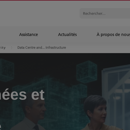
Assistance
Actualités
À propos de nou
Data Centre and... Infrastructure
ity
ées et
e