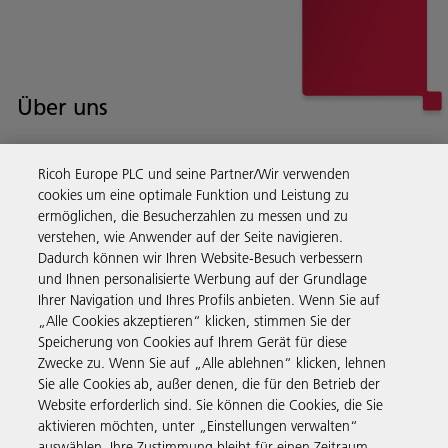
Über uns
Ricoh bietet Services und Beratungsleistungen, Software und
Ricoh Europe PLC und seine Partner/Wir verwenden
Hardware für das Dokumentenmanagement für Unternehmen auf
cookies um eine optimale Funktion und Leistung zu
der ganzen Welt.
ermöglichen, die Besucherzahlen zu messen und zu
Lesen Sie mehr über unsere Geschichte und darüber, was
wir machen
verstehen, wie Anwender auf der Seite navigieren.
Dadurch können wir Ihren Website-Besuch verbessern
und Ihnen personalisierte Werbung auf der Grundlage
Ihrer Navigation und Ihres Profils anbieten. Wenn Sie auf
„Alle Cookies akzeptieren“ klicken, stimmen Sie der
Business Solutions
Speicherung von Cookies auf Ihrem Gerät für diese
Zwecke zu. Wenn Sie auf „Alle ablehnen“ klicken, lehnen
Sie alle Cookies ab, außer denen, die für den Betrieb der
Produkte & Services
Website erforderlich sind. Sie können die Cookies, die Sie
aktivieren möchten, unter „Einstellungen verwalten“
auswählen. Ihre Zustimmung bleibt für einen Zeitraum