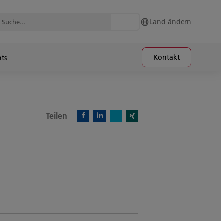
Land ändern
Kontakt
hts
Teilen
X)
Facebook)
Linkedin)
Xing)