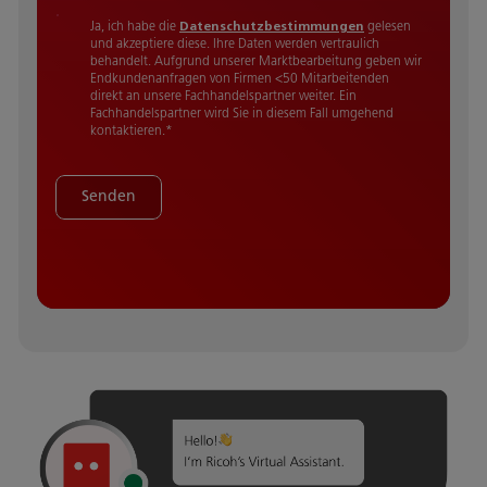
Ja, ich habe die
Datenschutzbestimmungen
gelesen
und akzeptiere diese.
Ihre Daten werden vertraulich
behandelt. Aufgrund unserer Marktbearbeitung geben wir
Endkundenanfragen von Firmen <50 Mitarbeitenden
direkt an unsere Fachhandelspartner weiter. Ein
Fachhandelspartner wird Sie in diesem Fall umgehend
kontaktieren.
*
Senden