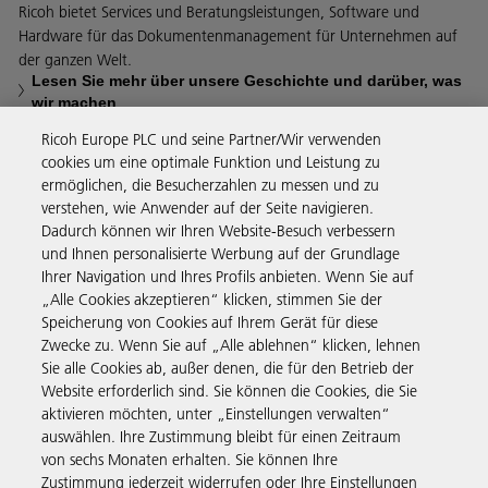
Ricoh bietet Services und Beratungsleistungen, Software und
Hardware für das Dokumentenmanagement für Unternehmen auf
der ganzen Welt.
Lesen Sie mehr über unsere Geschichte und darüber, was
wir machen
Ricoh Europe PLC und seine Partner/Wir verwenden
cookies um eine optimale Funktion und Leistung zu
ermöglichen, die Besucherzahlen zu messen und zu
verstehen, wie Anwender auf der Seite navigieren.
Business Solutions
Dadurch können wir Ihren Website-Besuch verbessern
und Ihnen personalisierte Werbung auf der Grundlage
Ihrer Navigation und Ihres Profils anbieten. Wenn Sie auf
Produkte & Services
„Alle Cookies akzeptieren“ klicken, stimmen Sie der
Speicherung von Cookies auf Ihrem Gerät für diese
Zwecke zu. Wenn Sie auf „Alle ablehnen“ klicken, lehnen
Support & Kontakt
Sie alle Cookies ab, außer denen, die für den Betrieb der
Website erforderlich sind. Sie können die Cookies, die Sie
aktivieren möchten, unter „Einstellungen verwalten“
Weiterführende Informationen
auswählen. Ihre Zustimmung bleibt für einen Zeitraum
von sechs Monaten erhalten. Sie können Ihre
Zustimmung jederzeit widerrufen oder Ihre Einstellungen