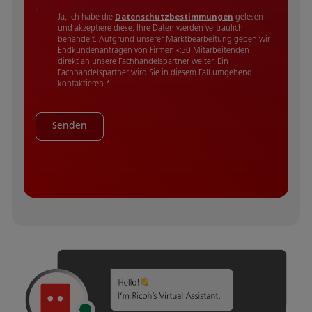
Ja, ich habe die
Datenschutzbestimmungen
gelesen
und akzeptiere diese.
Ihre Daten werden vertraulich
behandelt. Aufgrund unserer Marktbearbeitung geben wir
Endkundenanfragen von Firmen <50 Mitarbeitenden
direkt an unsere Fachhandelspartner weiter. Ein
Fachhandelspartner wird Sie in diesem Fall umgehend
kontaktieren.
*
Senden