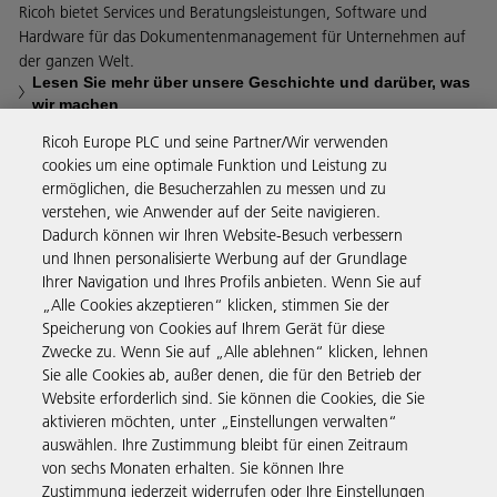
Ricoh bietet Services und Beratungsleistungen, Software und
Hardware für das Dokumentenmanagement für Unternehmen auf
der ganzen Welt.
Lesen Sie mehr über unsere Geschichte und darüber, was
wir machen
Ricoh Europe PLC und seine Partner/Wir verwenden
cookies um eine optimale Funktion und Leistung zu
ermöglichen, die Besucherzahlen zu messen und zu
verstehen, wie Anwender auf der Seite navigieren.
Business Solutions
Dadurch können wir Ihren Website-Besuch verbessern
und Ihnen personalisierte Werbung auf der Grundlage
Ihrer Navigation und Ihres Profils anbieten. Wenn Sie auf
Produkte & Services
„Alle Cookies akzeptieren“ klicken, stimmen Sie der
Speicherung von Cookies auf Ihrem Gerät für diese
Zwecke zu. Wenn Sie auf „Alle ablehnen“ klicken, lehnen
Support & Kontakt
Sie alle Cookies ab, außer denen, die für den Betrieb der
Website erforderlich sind. Sie können die Cookies, die Sie
aktivieren möchten, unter „Einstellungen verwalten“
Weiterführende Informationen
auswählen. Ihre Zustimmung bleibt für einen Zeitraum
von sechs Monaten erhalten. Sie können Ihre
Zustimmung jederzeit widerrufen oder Ihre Einstellungen