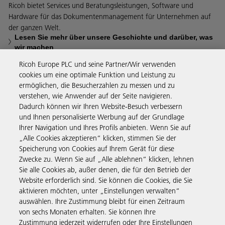
Ricoh bietet Services und Beratungsleistungen, Software und
Hardware für das Dokumentenmanagement für Unternehmen auf
der ganzen Welt.
Lesen Sie mehr über unsere Geschichte und darüber, was
wir machen
Ricoh Europe PLC und seine Partner/Wir verwenden
cookies um eine optimale Funktion und Leistung zu
ermöglichen, die Besucherzahlen zu messen und zu
verstehen, wie Anwender auf der Seite navigieren.
Business Solutions
Dadurch können wir Ihren Website-Besuch verbessern
und Ihnen personalisierte Werbung auf der Grundlage
Ihrer Navigation und Ihres Profils anbieten. Wenn Sie auf
Produkte & Services
„Alle Cookies akzeptieren“ klicken, stimmen Sie der
Speicherung von Cookies auf Ihrem Gerät für diese
Zwecke zu. Wenn Sie auf „Alle ablehnen“ klicken, lehnen
Support & Kontakt
Sie alle Cookies ab, außer denen, die für den Betrieb der
Website erforderlich sind. Sie können die Cookies, die Sie
aktivieren möchten, unter „Einstellungen verwalten“
Weiterführende Informationen
auswählen. Ihre Zustimmung bleibt für einen Zeitraum
von sechs Monaten erhalten. Sie können Ihre
Zustimmung jederzeit widerrufen oder Ihre Einstellungen