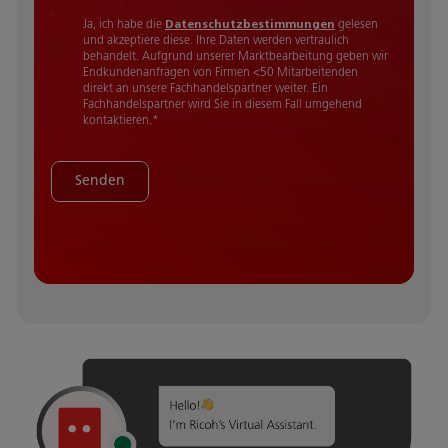
Ja, ich habe die
Datenschutzbestimmungen
gelesen
und akzeptiere diese.
Ihre Daten werden vertraulich
behandelt. Aufgrund unserer Marktbearbeitung geben wir
Endkundenanfragen von Firmen <50 Mitarbeitenden
direkt an unsere Fachhandelspartner weiter. Ein
Fachhandelspartner wird Sie in diesem Fall umgehend
kontaktieren.
*
Senden