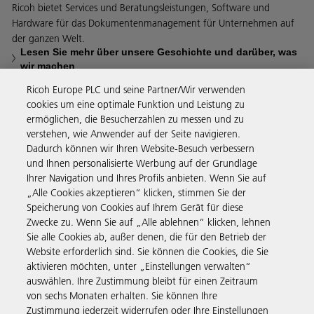
Ricoh bietet Services und Beratungsleistungen, Software und
Hardware für das Dokumentenmanagement für Unternehmen auf
der ganzen Welt.
Lesen Sie mehr über unsere Geschichte und darüber, was
wir machen
Ricoh Europe PLC und seine Partner/Wir verwenden
cookies um eine optimale Funktion und Leistung zu
ermöglichen, die Besucherzahlen zu messen und zu
verstehen, wie Anwender auf der Seite navigieren.
Business Solutions
Dadurch können wir Ihren Website-Besuch verbessern
und Ihnen personalisierte Werbung auf der Grundlage
Ihrer Navigation und Ihres Profils anbieten. Wenn Sie auf
Produkte & Services
„Alle Cookies akzeptieren“ klicken, stimmen Sie der
Speicherung von Cookies auf Ihrem Gerät für diese
Zwecke zu. Wenn Sie auf „Alle ablehnen“ klicken, lehnen
Support & Kontakt
Sie alle Cookies ab, außer denen, die für den Betrieb der
Website erforderlich sind. Sie können die Cookies, die Sie
aktivieren möchten, unter „Einstellungen verwalten“
Weiterführende Informationen
auswählen. Ihre Zustimmung bleibt für einen Zeitraum
von sechs Monaten erhalten. Sie können Ihre
Zustimmung jederzeit widerrufen oder Ihre Einstellungen