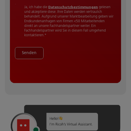
Ja, ich habe die
Datenschutzbestimmungen
gelesen
und akzeptiere diese.
Ihre Daten werden vertraulich
behandelt. Aufgrund unserer Marktbearbeitung geben wir
Endkundenanfragen von Firmen <50 Mitarbeitenden
direkt an unsere Fachhandelspartner weiter. Ein
Fachhandelspartner wird Sie in diesem Fall umgehend
kontaktieren.
*
Senden