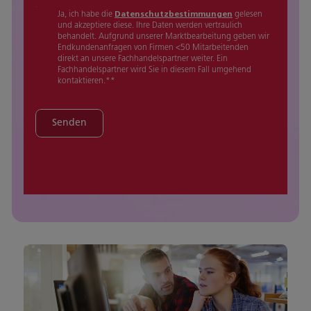
Ja, ich habe die
Datenschutzbestimmungen
gelesen
und akzeptiere diese. Ihre Daten werden vertraulich
behandelt. Aufgrund unserer Marktbearbeitung geben wir
Endkundenanfragen von Firmen <50 Mitarbeitenden
direkt an unsere Fachhandelspartner weiter. Ein
Fachhandelspartner wird Sie in diesem Fall umgehend
kontaktieren.*
*
Senden