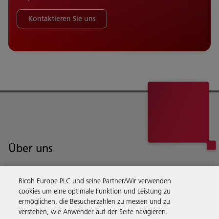
Kontaktieren Sie uns
Über uns
Ricoh bietet Services und Beratungsleistungen, Software und
Hardware für das Dokumentenmanagement für Unternehmen auf
Ricoh Europe PLC und seine Partner/Wir verwenden
cookies um eine optimale Funktion und Leistung zu
der ganzen Welt.
Lesen Sie mehr über unsere Geschichte und darüber, was
ermöglichen, die Besucherzahlen zu messen und zu
wir machen
verstehen, wie Anwender auf der Seite navigieren.